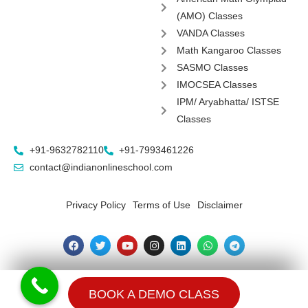
(AMO) Classes
VANDA Classes
Math Kangaroo Classes
SASMO Classes
IMOCSEA Classes
IPM/ Aryabhatta/ ISTSE
Classes
+91-9632782110
+91-7993461226
contact@indianonlineschool.com
Privacy Policy
Terms of Use
Disclaimer
F
T
Y
I
L
W
T
a
w
o
n
i
h
e
c
i
u
s
n
a
l
e
t
t
t
k
t
e
b
t
u
a
e
s
g
© 2021 SMSV Education. All Rights Reserved
o
e
b
g
d
a
r
BOOK A DEMO CLASS
o
r
e
r
i
p
a